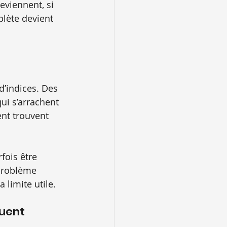
eviennent, si 
plète devient 
d’indices. Des 
ui s’arrachent 
ent trouvent 
ois être 
 problème 
 limite utile.
guent