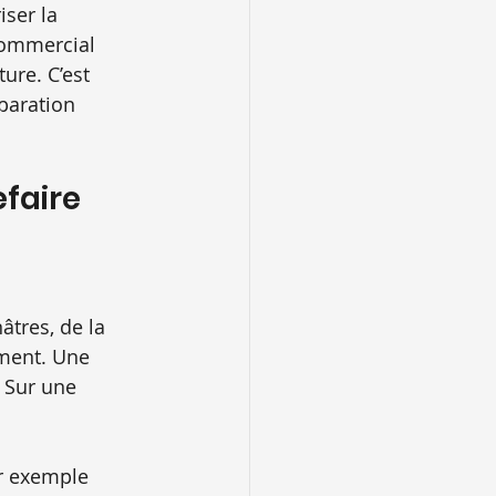
iser la 
commercial 
re. C’est 
paration 
efaire
âtres, de la 
ement. Une 
 Sur une 
ar exemple 