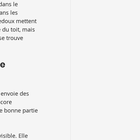
dans le 
ans les 
 redoux mettent 
 du toit, mais 
se trouve 
e 
 envoie des 
ncore 
e bonne partie 
sible. Elle 