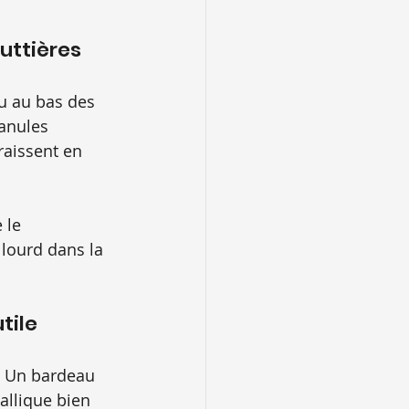
uttières
u au bas des 
anules 
raissent en 
 le 
 lourd dans la 
tile
. Un bardeau 
allique bien 