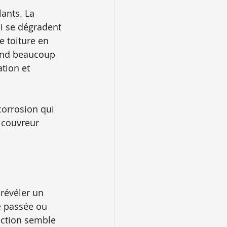
lants. La 
ui se dégradent 
 toiture en 
pend beaucoup 
ation et 
corrosion qui 
 couvreur 
 révéler un 
e passée ou 
section semble 