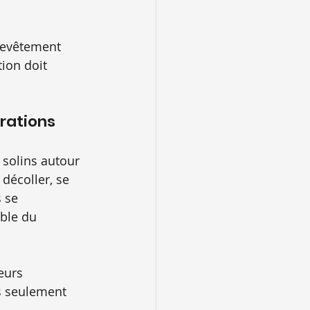
 revêtement 
tion doit 
trations
 solins autour 
décoller, se 
 se 
ble du 
eurs 
s seulement 