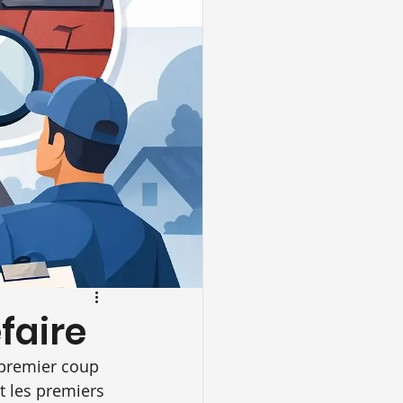
efaire
 premier coup 
t les premiers 