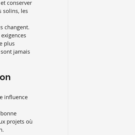
 et conserver 
 solins, les 
ls changent. 
 exigences 
e plus 
 sont jamais 
ion 
e influence 
 bonne 
ux projets où 
n.