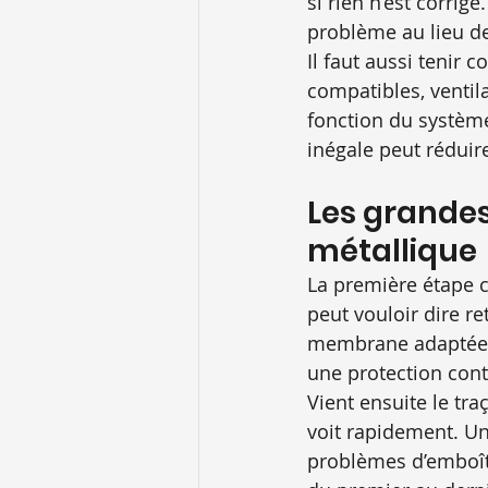
si rien n’est corrig
problème au lieu de 
Il faut aussi tenir 
compatibles, ventila
fonction du système
inégale peut réduir
Les grandes
métallique
La première étape c
peut vouloir dire re
membrane adaptée. C
une protection contr
Vient ensuite le tra
voit rapidement. Un
problèmes d’emboîte