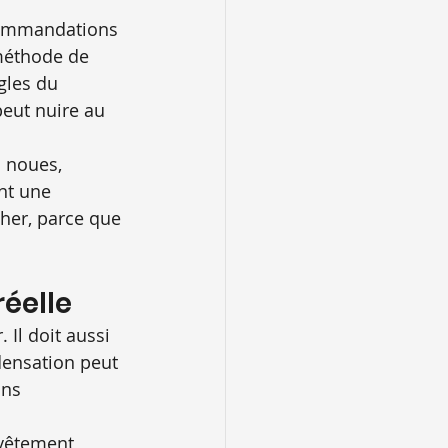
ecommandations 
 méthode de 
gles du 
peut nuire au 
s noues, 
nt une 
cher, parce que 
éelle
 Il doit aussi 
densation peut 
ins 
evêtement 