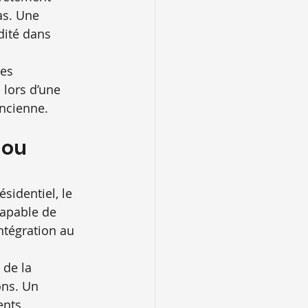
as. Une 
dité dans 
des 
 lors d’une 
ancienne.
 ou 
sidentiel, le 
capable de 
intégration au 
 de la 
ons. Un 
nts 