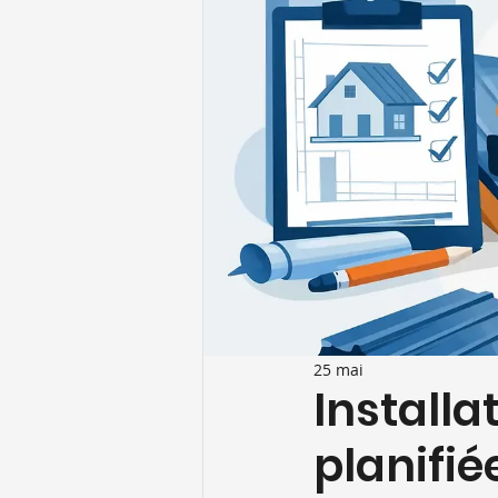
25 mai
Installa
planifié