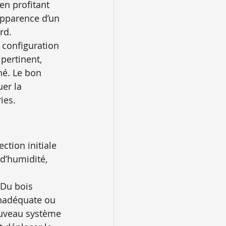
 en profitant 
apparence d’un 
rd.
a configuration 
pertinent, 
hé. Le bon 
er la 
ies.
tion initiale 
 d’humidité, 
 Du bois 
inadéquate ou 
ouveau système 