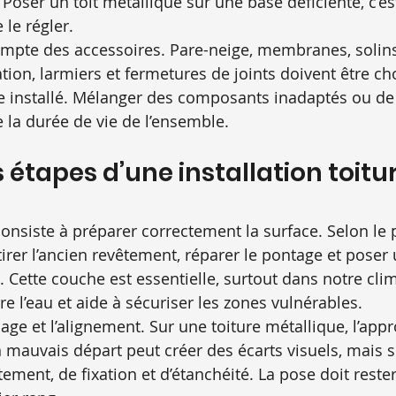
é. Poser un toit métallique sur une base déficiente, c’es
le régler.
compte des accessoires. Pare-neige, membranes, solins,
tion, larmiers et fermetures de joints doivent être cho
 installé. Mélanger des composants inadaptés ou de 
e la durée de vie de l’ensemble.
 étapes d’une installation toitur
onsiste à préparer correctement la surface. Selon le p
tirer l’ancien revêtement, réparer le pontage et poser
ette couche est essentielle, surtout dans notre clima
e l’eau et aide à sécuriser les zones vulnérables.
çage et l’alignement. Sur une toiture métallique, l’app
 mauvais départ peut créer des écarts visuels, mais s
ment, de fixation et d’étanchéité. La pose doit reste