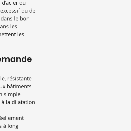
d’acier ou 
 excessif ou de 
 dans le bon 
ans les 
ettent les 
 demande 
e, résistante 
aux bâtiments 
n simple 
 la dilatation 
réellement 
s à long 