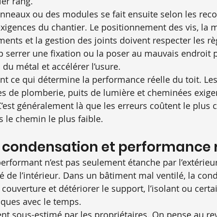
er rang.
panneaux ou des modules se fait ensuite selon les r
 exigences du chantier. Le positionnement des vis, la
ments et la gestion des joints doivent respecter les rè
p serrer une fixation ou la poser au mauvais endroit 
u métal et accélérer l’usure.
ent ce qui détermine la performance réelle du toit. Le
ties de plomberie, puits de lumière et cheminées exige
C’est généralement là que les erreurs coûtent le plus 
s le chemin le plus faible.
, condensation et performance r
erformant n’est pas seulement étanche par l’extérieur.
é de l’intérieur. Dans un bâtiment mal ventilé, la con
couverture et détériorer le support, l’isolant ou certa
ques avec le temps.
ent sous-estimé par les propriétaires. On pense au r