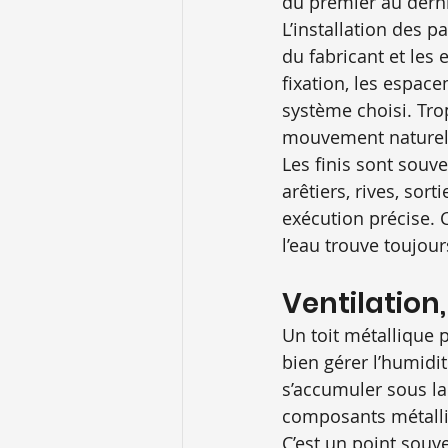
du premier au derni
L’installation des 
du fabricant et les
fixation, les espace
système choisi. Tro
mouvement naturel d
Les finis sont souv
arêtiers, rives, sor
exécution précise. 
l’eau trouve toujour
Ventilation
Un toit métallique p
bien gérer l’humidit
s’accumuler sous la 
composants métalli
C’est un point souv