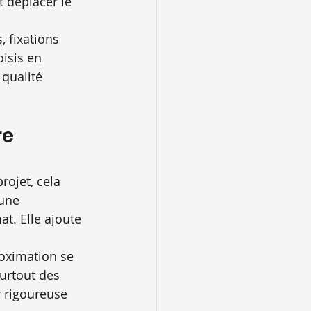
t déplacer le 
 fixations 
isis en 
qualité 
e 
rojet, cela 
 une 
t. Elle ajoute 
roximation se 
urtout des 
r rigoureuse 