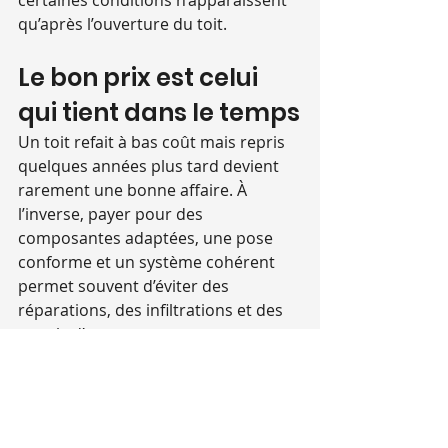
certaines conditions n’apparaissent 
qu’après l’ouverture du toit.
Le bon prix est celui 
qui tient dans le temps
Un toit refait à bas coût mais repris 
quelques années plus tard devient 
rarement une bonne affaire. À 
l’inverse, payer pour des 
composantes adaptées, une pose 
conforme et un système cohérent 
permet souvent d’éviter des 
réparations, des infiltrations et des 
appels d’urgence.
C’est exactement là qu’un 
entrepreneur spécialisé fait la 
différence. Une entreprise de terrain 
comme Refait Toit ne se limite pas à 