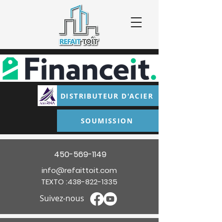
DISTRIBUTEUR D'ACIER
SOUMISSION
450-569-1149
info@refaittoit.com
TEXTO :
438-822-1335
Suivez-nous