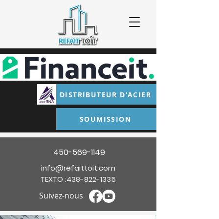
DISTRIBUTEUR D'ACIER
SOUMISSION
450-569-1149
info@refaittoit.com
TEXTO :
438-822-1335
Suivez-nous