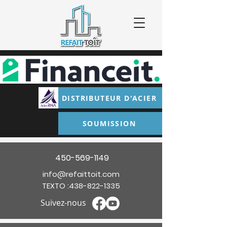
DISTRIBUTEUR D'ACIER
SOUMISSION
450-569-1149
info@refaittoit.com
TEXTO :
438-822-1335
Suivez-nous