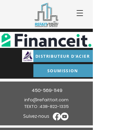
DISTRIBUTEUR D'ACIER
SOUMISSION
450-569-1149
info@refaittoit.com
TEXTO :
438-822-1335
Suivez-nous