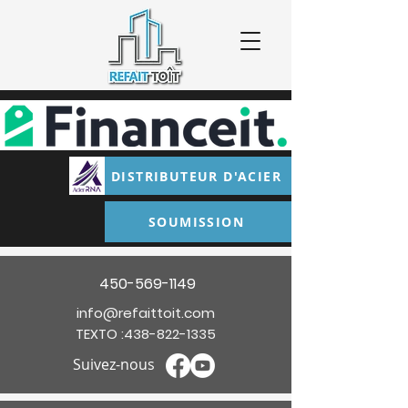
DISTRIBUTEUR D'ACIER
SOUMISSION
450-569-1149
info@refaittoit.com
TEXTO :
438-822-1335
Suivez-nous