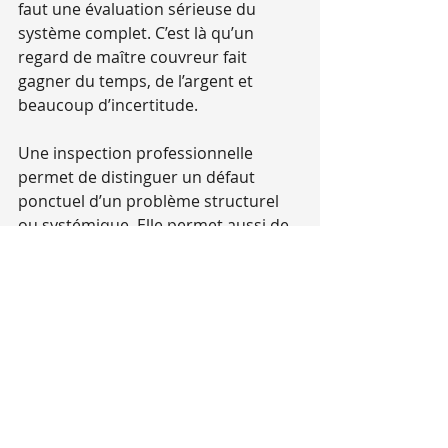
faut une évaluation sérieuse du 
système complet. C’est là qu’un 
regard de maître couvreur fait 
gagner du temps, de l’argent et 
beaucoup d’incertitude.
Une inspection professionnelle 
permet de distinguer un défaut 
ponctuel d’un problème structurel 
ou systémique. Elle permet aussi de 
vérifier ce qu’on ne voit pas du sol: 
l’état du support, la ventilation, les 
joints critiques et la cohérence de 
l’installation. Pour un immeuble 
commercial comme pour une 
maison, cette étape aide à planifier 
les travaux au bon moment, sans 
improviser.