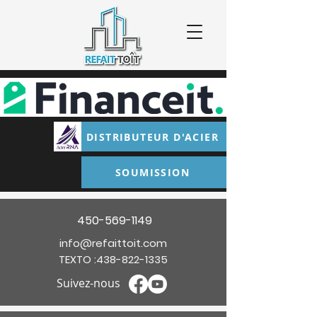
DISTRIBUTEUR D'ACIER
SOUMISSION
450-569-1149
info@refaittoit.com
TEXTO :
438-822-1335
Suivez-nous